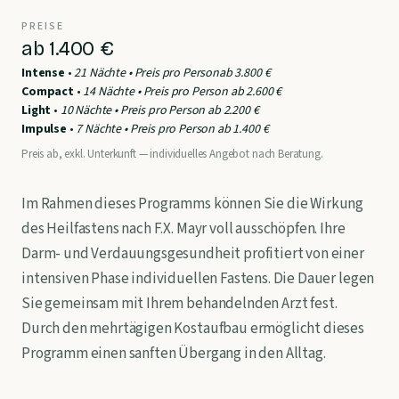
PREISE
ab 1.400 €
Intense
•
21 Nächte • Preis pro Personab 3.800 €
Compact
•
14 Nächte • Preis pro Person ab 2.600 €
Light
•
10 Nächte • Preis pro Person ab 2.200 €
Impulse
•
7 Nächte • Preis pro Person ab 1.400 €
Preis ab, exkl. Unterkunft — individuelles Angebot nach Beratung.
Im Rahmen dieses Programms können Sie die Wirkung
des Heilfastens nach F.X. Mayr voll ausschöpfen. Ihre
Darm- und Verdauungsgesundheit profitiert von einer
intensiven Phase individuellen Fastens. Die Dauer legen
Sie gemeinsam mit Ihrem behandelnden Arzt fest.
Durch den mehrtägigen Kostaufbau ermöglicht dieses
Programm einen sanften Übergang in den Alltag.