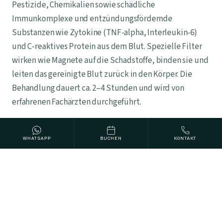
Pestizide, Chemikalien sowie schädliche
Immunkomplexe und entzündungsfördernde
Substanzen wie Zytokine (TNF-alpha, Interleukin-6)
und C-reaktives Protein aus dem Blut. Spezielle Filter
wirken wie Magnete auf die Schadstoffe, binden sie und
leiten das gereinigte Blut zurück in den Körper. Die
Behandlung dauert ca. 2–4 Stunden und wird von
erfahrenen Fachärzten durchgeführt.
WHATSAPP
BUCHEN
KONTAKT
02
Stärkende Infusionstherapie
Im Anschluss an die Blutreinigung erhalten Sie ein
individuell abgestimmtes Infusionsprogramm mit