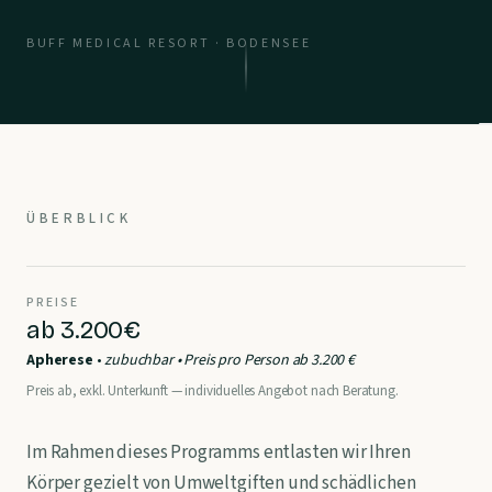
BUFF MEDICAL RESORT · BODENSEE
ÜBERBLICK
PREISE
ab 3.200€
Apherese
•
zubuchbar • Preis pro Person ab 3.200 €
Preis ab, exkl. Unterkunft — individuelles Angebot nach Beratung.
Im Rahmen dieses Programms entlasten wir Ihren
Körper gezielt von Umweltgiften und schädlichen