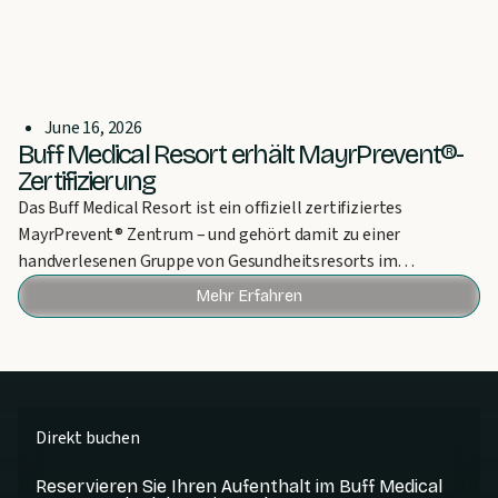
June 16, 2026
Buff Medical Resort erhält MayrPrevent®-
Zertifizierung
Das Buff Medical Resort ist ein offiziell zertifiziertes
MayrPrevent® Zentrum – und gehört damit zu einer
handverlesenen Gruppe von Gesundheitsresorts im
deutschsprachigen Raum, die diese Auszeichnung tragen
Mehr Erfahren
dürfen.
Direkt buchen
Reservieren Sie Ihren Aufenthalt im Buff Medical