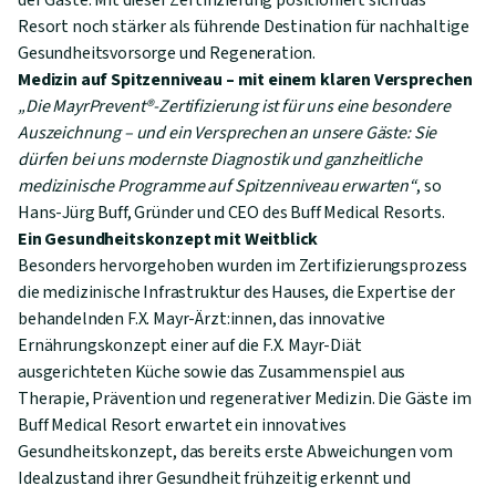
der Gäste. Mit dieser Zertifizierung positioniert sich das
Resort noch stärker als führende Destination für nachhaltige
Gesundheitsvorsorge und Regeneration.
Medizin auf Spitzenniveau – mit einem klaren Versprechen
„Die MayrPrevent®-Zertifizierung ist für uns eine besondere
Auszeichnung – und ein Versprechen an unsere Gäste: Sie
dürfen bei uns modernste Diagnostik und ganzheitliche
medizinische Programme auf Spitzenniveau erwarten“
, so
Hans-Jürg Buff, Gründer und CEO des Buff Medical Resorts.
Ein Gesundheitskonzept mit Weitblick
Besonders hervorgehoben wurden im Zertifizierungsprozess
die medizinische Infrastruktur des Hauses, die Expertise der
behandelnden F.X. Mayr-Ärzt:innen, das innovative
Ernährungskonzept einer auf die F.X. Mayr-Diät
ausgerichteten Küche sowie das Zusammenspiel aus
Therapie, Prävention und regenerativer Medizin. Die Gäste im
Buff Medical Resort erwartet ein innovatives
Gesundheitskonzept, das bereits erste Abweichungen vom
Idealzustand ihrer Gesundheit frühzeitig erkennt und