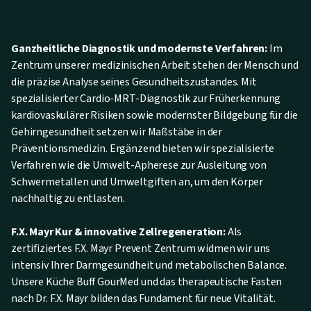
Ganzheitliche Diagnostik und modernste Verfahren:
Im
Zentrum unserer medizinischen Arbeit stehen der Mensch und
die präzise Analyse seines Gesundheitszustandes. Mit
spezialisierter Cardio-MRT-Diagnostik zur Früherkennung
kardiovaskulärer Risiken sowie modernster Bildgebung für die
Gehirngesundheit setzen wir Maßstäbe in der
Präventionsmedizin. Ergänzend bieten wir spezialisierte
Verfahren wie die Umwelt-Apherese zur Ausleitung von
Schwermetallen und Umweltgiften an, um den Körper
nachhaltig zu entlasten.
F.X. Mayr Kur & innovative Zellregeneration:
Als
zertifiziertes F.X. Mayr Prevent Zentrum widmen wir uns
intensiv Ihrer Darmgesundheit und metabolischen Balance.
Unsere Küche Buff GourMed und das therapeutische Fasten
nach Dr. F.X. Mayr bilden das Fundament für neue Vitalität.