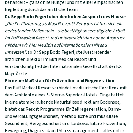
behandelt – ganz ohne Hunger und mit einer empathischen
Begleitung durch das ärztliche Team.
Dr. Sepp Bodo Fegerl über den hohen Anspruch des Hauses
„Die Zertifizierung als MayrPrevent® Zentrum ist für mich ein
bedeutender Meilenstein – sie bestätigt unsere tägliche Arbeit
im Buff Medical Resort und unterstreicht den hohen Anspruch,
mit dem wir hier Medizin auf internationalem Niveau
umsetzen“,
so Dr. Sepp Bodo Fegerl, stellvertretender
ärztlicher Direktor im Buff Medical Resort und
Vorstandsmitglied der Internationalen Gesellschaft der F.X.
Mayr-Ärzte.
Ein neuer Maßstab für Prävention und Regeneration:
Das Buff Medical Resort verbindet medizinische Exzellenz mit
dem Ambiente eines 5-Sterne-Superior-Hotels. Eingebettet
in eine atemberaubende Naturkulisse direkt am Bodensee,
bietet das Resort Programme für Zellregeneration, Darm-
und Verdauungsgesundheit, metabolische und muskuläre
Gesundheit, Herzgesundheit und kardiovaskuläre Prävention,
Bewegung, Diagnostik und Stressmanagement – alles unter