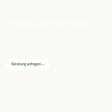
← Alle Behandlungen
Herz & Performance
Kardiovaskuläre Leistungsfähigkeit – messbar,
verstehbar, langfristig gesichert.
Beratung anfragen
Aufenthalt buchen
→
→
BUFF MEDICAL RESORT · BODENSEE