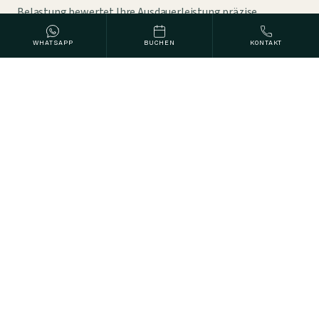
Belastung bewertet Ihre Ausdauerleistung präzise.
WHATSAPP
BUCHEN
KONTAKT
KARDIOLOGIE
Abschlussbesprechung Kardiologie
Zum Abschluss besprechen unsere Spezialisten alle
Befunde mit Ihnen und geben persönliche
Therapieempfehlungen.
WARUM JETZT
Was die Zahlen zeigen